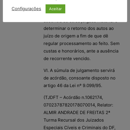
V. Recurso conhecido e provido para
Configurações
Aceitar
anular a sentença em decorrência de
ausência de coisa julgada material e
determinar o retorno dos autos ao
juízo de origem a fim de que dê
regular processamento ao feito. Sem
custas e honorários, ante a ausência
de recorrente vencido.
VI. A súmula de julgamento servirá
de acórdão, consoante disposto no
artigo 46 da Lei nº 9.099/95.
(TJDFT – Acórdão n.1062174,
07023787820178070014, Relator:
ALMIR ANDRADE DE FREITAS 2ª
Turma Recursal dos Juizados
Especiais Cíveis e Criminais do DF,