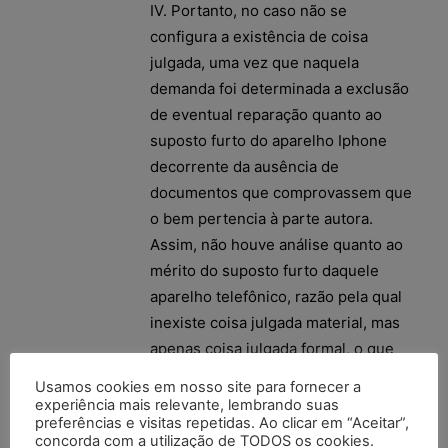
IV. Portanto, no caso não se
configura a existência de coisa
julgada, uma vez que naquela
demanda foi determinada a exclusão
de eventual reparação quanto ao
suposto furto do aparelho Iphone
decorrente da ausência de
documentos que comprovassem que
o bem pertencia à parte autora.
Assim, não houve análise quanto ao
mérito do suposto furto daquele
aparelho telefônico, razão pela qual
inexiste coisa julgada material, mas
apenas coisa julgada formal, o que
não impede a propositura de nova
Usamos cookies em nosso site para fornecer a
ação e discussão da matéria em
experiência mais relevante, lembrando suas
preferências e visitas repetidas. Ao clicar em “Aceitar”,
processo diverso.
concorda com a utilização de TODOS os cookies.