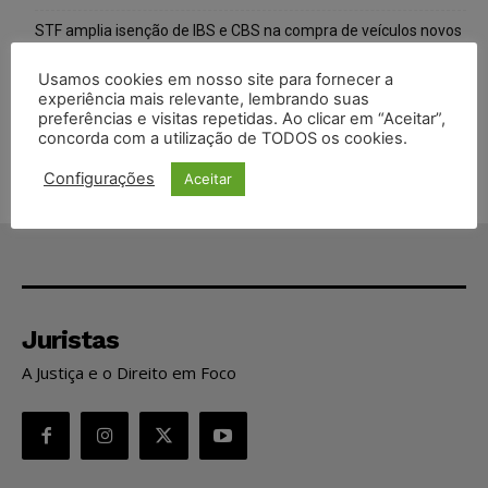
STF amplia isenção de IBS e CBS na compra de veículos novos
para pessoas com deficiência e autistas de todos os níveis
Usamos cookies em nosso site para fornecer a
experiência mais relevante, lembrando suas
Justiça do Trabalho mantém justa causa de empregado que
preferências e visitas repetidas. Ao clicar em “Aceitar”,
vendia canetas emagrecedoras no local de trabalho
concorda com a utilização de TODOS os cookies.
Configurações
Aceitar
Juristas
A Justiça e o Direito em Foco