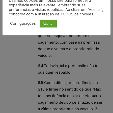
Usamos cookies em nosso site para fornecer a
experiência mais relevante, lembrando suas
haver a compensação integral entre
preferências e visitas repetidas. Ao clicar em “Aceitar”,
o valor da indenização e o do seguro
concorda com a utilização de TODOS os cookies.
obrigatório não adimplido.
Configurações
Aceitar
6.3.Ao que tudo indica, a apelante
quer se esquivar de efetuar o
pagamento, com base na premissa
de que a vítima é o proprietário do
veículo.
6.4.Todavia, tal a pretensão não tem
qualquer respaldo.
6.5.Como dito a jurisprudência do
STJ é firme no sentido de que “Não
tem pertinência deixar de efetuar o
pagamento devido pela razão de ser
a vítima proprietária do veículo. 3.