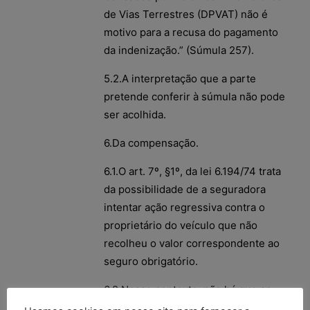
de Vias Terrestres (DPVAT) não é
motivo para a recusa do pagamento
da indenização.” (Súmula 257).
5.2.A interpretação que a parte
pretende conferir à súmula não pode
ser acolhida.
6.Da compensação.
6.1.O art. 7º, §1º, da lei 6.194/74 trata
da possibilidade de a seguradora
intentar ação regressiva contra o
proprietário do veículo que não
recolheu o valor correspondente ao
seguro obrigatório.
6.2.Nesse contexto, não há que se
vislumbrar em que sentido poderia