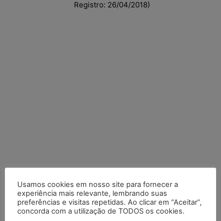
Registro: 26/04/2018)
Usamos cookies em nosso site para fornecer a
Posts Recentes
experiência mais relevante, lembrando suas
preferências e visitas repetidas. Ao clicar em “Aceitar”,
Marcello Perino: caso Braskem testa limite entre tutela
concorda com a utilização de TODOS os cookies.
cautelar e recuperação judicial