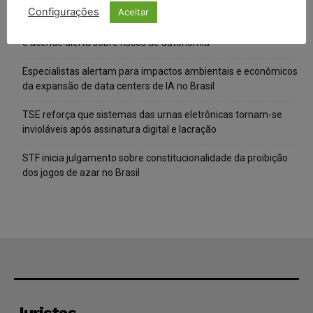
Configurações
Aceitar
IA da Anthropic cria identidades falsas em teste de segurança
e acende alerta sobre riscos de autonomia
Especialistas alertam para impactos ambientais e econômicos
da expansão de data centers de IA no Brasil
TSE reforça que sistemas das urnas eletrônicas tornam-se
invioláveis após assinatura digital e lacração
STF inicia julgamento sobre constitucionalidade da proibição
dos jogos de azar no Brasil
Juristas