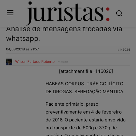
Análise de mensagens trocadas via
whatsapp.
04/08/2018 às 21:57
#146024
Wilson Furtado Roberto
Mestre
[attachment file=146026]
HABEAS CORPUS. TRÁFICO ILÍCITO
DE DROGAS. SEREGAÇÃO MANTIDA.
Paciente primário, preso
preventivamente em 4 de fevereiro
de 2016. O paciente estaria envolvido
no transporte de 500g e 370g de
cocaína. O envolvimento teria ficado