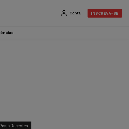
Conta
INSCREVA-SE
dências
Posts Recentes