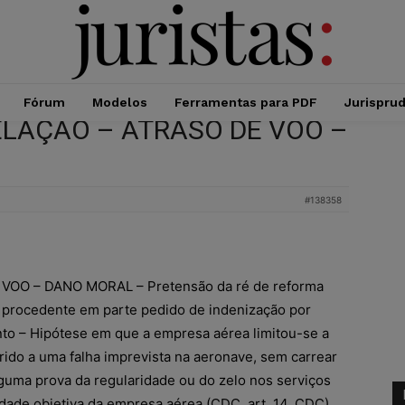
Fórum
Modelos
Ferramentas para PDF
Jurispru
ELAÇÃO – ATRASO DE VOO –
#138358
OO – DANO MORAL – Pretensão da ré de reforma
u procedente em parte pedido de indenização por
to – Hipótese em que a empresa aérea limitou-se a
rido a uma falha imprevista na aeronave, sem carrear
guma prova da regularidade ou do zelo nos serviços
dade objetiva da empresa aérea (CDC, art. 14, CDC),