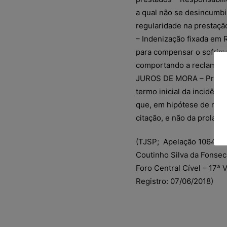
a qual não se desincumbi
regularidade na prestaçã
– Indenização fixada em 
para compensar o sofrime
comportando a reclama
JUROS DE MORA – Pretens
termo inicial da incidên
que, em hipótese de respo
citação, e não da prola
(TJSP; Apelação 1064022-
Coutinho Silva da Fonsec
Foro Central Cível – 17ª 
Registro: 07/06/2018)