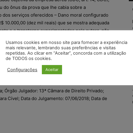
u do ônus da prova que lhe cabia sobre a
o dos serviços oferecidos – Dano moral configurado
R$ 10.000,00 (dez mil reais) que se mostra adequada
nto e o transtorno experimentados pela autora, não
da redução – RECURSO DESPROVIDO. APELAÇÃO –
Usamos cookies em nosso site para fornecer a experiência
ão da ré de reforma da r. sentença quanto ao
mais relevante, lembrando suas preferências e visitas
repetidas. Ao clicar em “Aceitar”, concorda com a utilização
cia dos juros de mora – Descabimento – Juros de mora
de TODOS os cookies.
nsabilidade contratual, devem incidir a partir da
ção da sentença – RECURSO DESPROVIDO.
Configurações
Aceitar
51.2017.8.26.0100; Relator (a): Ana de Lourdes
a; Órgão Julgador: 13ª Câmara de Direito Privado;
Vara Cível; Data do Julgamento: 07/06/2018; Data de