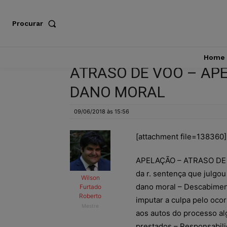
Procurar
Home
ATRASO DE VOO – AP
DANO MORAL
09/06/2018 às 15:56
[attachment file=138360]
APELAÇÃO – ATRASO DE V
da r. sentença que julgo
Wilson
dano moral – Descabimen
Furtado
Roberto
imputar a culpa pelo ocor
Mestre
aos autos do processo al
prestados – Responsabili