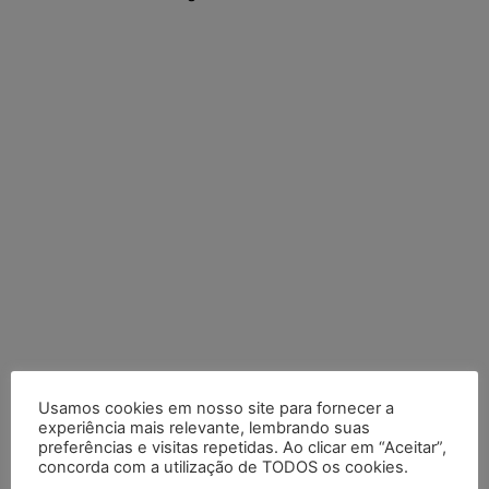
Posts Recentes
Usamos cookies em nosso site para fornecer a
experiência mais relevante, lembrando suas
Meta é alvo de denúncia após anúncios com conteúdo sexual
preferências e visitas repetidas. Ao clicar em “Aceitar”,
concorda com a utilização de TODOS os cookies.
infantil gerado por IA circularem em suas plataformas