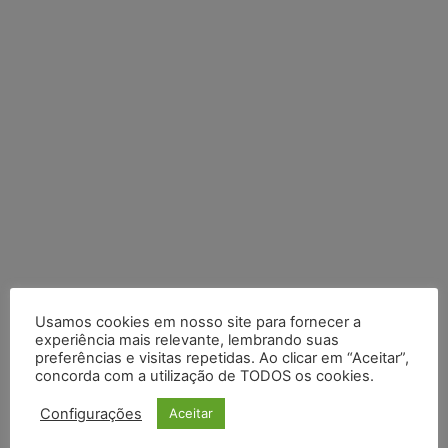
Posts Recentes
Usamos cookies em nosso site para fornecer a
experiência mais relevante, lembrando suas
preferências e visitas repetidas. Ao clicar em “Aceitar”,
Composição da taxa de juros
concorda com a utilização de TODOS os cookies.
Meta é alvo de denúncia após anúncios com conteúdo sexual
Configurações
Aceitar
infantil gerado por IA circularem em suas plataformas