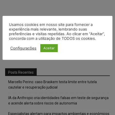
Usamos cookies em nosso site para fornecer a
experiência mais relevante, lembrando suas
preferências e visitas repetidas. Ao clicar em “Aceitar”,
concorda com a utilização de TODOS os cookies.
Configurações
Aceitar
Posts Recentes
Marcello Perino: caso Braskem testa limite entre tutela
cautelar e recuperação judicial
IA da Anthropic cria identidades falsas em teste de segurança
e acende alerta sobre riscos de autonomia
Especialistas alertam para impactos ambientais e econômicos