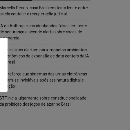
Marcello Perino: caso Braskem testa limite entre
tutela cautelar e recuperação judicial
IA da Anthropic cria identidades falsas em teste
de segurança e acende alerta sobre riscos de
autonomia
Especialistas alertam para impactos ambientais
e econômicos da expansão de data centers de IA
no Brasil
TSE reforça que sistemas das urnas eletrônicas
tornam-se invioláveis após assinatura digital e
lacração
STF inicia julgamento sobre constitucionalidade
da proibição dos jogos de azar no Brasil