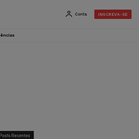
Conta
INSCREVA-SE
dências
Posts Recentes