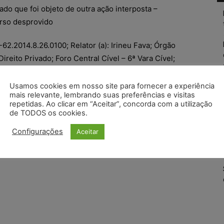
do que foi objeto de outra ação interposta –
rso desprovido
2.2014.8.26.0100; Relator (a): Irineu Fava; Órgão
ireito Privado; Foro Central Cível – 6ª Vara Cível;
9/2017; Data de Registro: 14/09/2017)
Usamos cookies em nosso site para fornecer a experiência
mais relevante, lembrando suas preferências e visitas
repetidas. Ao clicar em “Aceitar”, concorda com a utilização
de TODOS os cookies.
Configurações
Aceitar