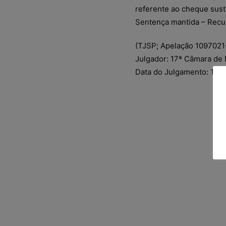
referente ao cheque susta
Sentença mantida – Recu
(TJSP; Apelação 1097021-6
Julgador: 17ª Câmara de D
Data do Julgamento: 14/0