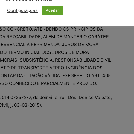
R DE INDENIZAR MANTIDO. PEDIDO DE MINORAÇÃO
Configurações
Aceitar
ÓRIO FIXADO A TÍTULO DE DANOS MORAIS EM R$
 REAIS). INSUBSISTÊNCIA. MONTANTE ADEQUADO ÀS
SO CONCRETO, ATENDENDO OS PRINCÍPIOS DA
DA RAZOABILIDADE, ALÉM DE MANTER O CARÁTER
 ESSENCIAL À REPRIMENDA. JUROS DE MORA.
DO TERMO INICIAL DOS JUROS DE MORA
MORAIS. SUBSISTÊNCIA. RESPONSABILIDADE CIVIL
ATO DE TRANSPORTE AÉREO. INCIDÊNCIA DOS
ONTAR DA CITAÇÃO VÁLIDA. EXEGESE DO ART. 405
URSO CONHECIDO E PARCIALMENTE PROVIDO.
2014.072572-7, de Joinville, rel. Des. Denise Volpato,
ivil, j. 03-03-2015).