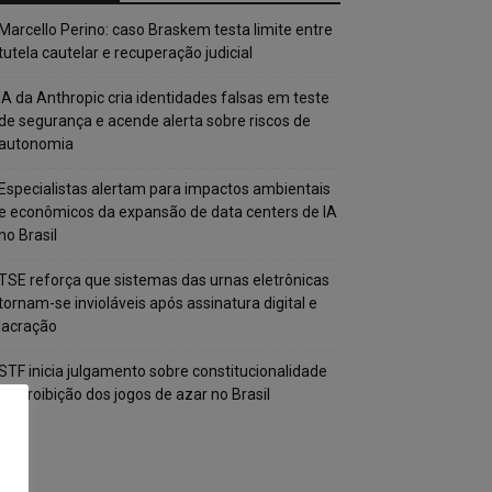
Marcello Perino: caso Braskem testa limite entre
tutela cautelar e recuperação judicial
IA da Anthropic cria identidades falsas em teste
de segurança e acende alerta sobre riscos de
autonomia
Especialistas alertam para impactos ambientais
e econômicos da expansão de data centers de IA
no Brasil
TSE reforça que sistemas das urnas eletrônicas
tornam-se invioláveis após assinatura digital e
lacração
STF inicia julgamento sobre constitucionalidade
da proibição dos jogos de azar no Brasil