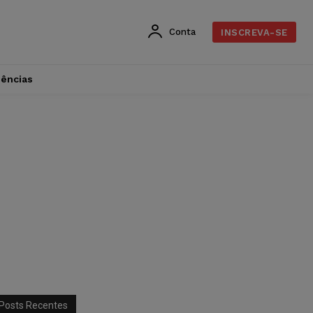
Conta
INSCREVA-SE
dências
Posts Recentes