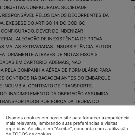
IL OBJETIVA CONFIGURADA. SOCIEDADE
A RESPONSÁVEL PELOS DANOS DECORRENTES DA
DA. EXEGESE DO ARTIGO 14 DO CÓDIGO
O CONFIGURADO. DEVER DE INDENIZAR
ERIAL. ALEGAÇÃO DE INEXISTÊNCIA DE PROVA
S MALAS EXTRAVIADAS. INSUBSISTÊNCIA. AUTOR
ATORIAMENTE ATRAVÉS DE NOTAS FISCAIS
CADAS EM CARTÓRIO. ADEMAIS, NÃO
A PELA COMPANHIA AÉREA DE FORMULÁRIO PARA
OS CONTIDOS NA BAGAGEM ANTES DO EMBARQUE.
E INCUMBIA. CONTRATO DE TRANSPORTE.
DO. INADIMPLEMENTO DA OBRIGAÇÃO ASSUMIDA.
 TRANSPORTADOR POR FORÇA DA TEORIA DO
 COMPROVADO. INDENIZAÇÃO MANTIDA. DANO
 AUSÊNCIA DE COMPROVAÇÃO DOS DANOS
Usamos cookies em nosso site para fornecer a experiência
mais relevante, lembrando suas preferências e visitas
 AUTOR. INSUBSISTÊNCIA. DANO MORAL
repetidas. Ao clicar em “Aceitar”, concorda com a utilização
). INTELIGÊNCIA DO ARTIGO 335 DO CÓDIGO DE
de TODOS os cookies.