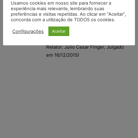
Usamos cookies em nosso site para fornecer a
E.S.D. NÃO PROVIDA. APELAÇÃO DO
experiência mais relevante, lembrando suas
preferências e visitas repetidas. Ao clicar em “Aceitar”,
RÉU M.W.S.B. PARCIALMENTE
concorda com a utilização de TODOS os cookies.
PROVIDA. (Apelação Crime Nº
70061911111, Primeira Câmara
Configurações
Aceitar
Criminal, Tribunal de Justiça do RS,
Relator: Julio Cesar Finger, Julgado
em 16/12/2015)