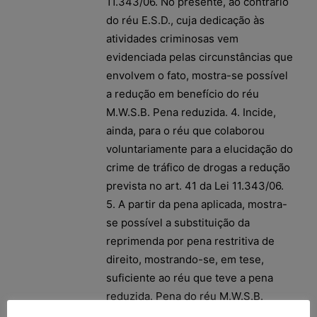
11.343/06. No presente, ao contrário
do réu E.S.D., cuja dedicação às
atividades criminosas vem
evidenciada pelas circunstâncias que
envolvem o fato, mostra-se possível
a redução em benefício do réu
M.W.S.B. Pena reduzida. 4. Incide,
ainda, para o réu que colaborou
voluntariamente para a elucidação do
crime de tráfico de drogas a redução
prevista no art. 41 da Lei 11.343/06.
5. A partir da pena aplicada, mostra-
se possível a substituição da
reprimenda por pena restritiva de
direito, mostrando-se, em tese,
suficiente ao réu que teve a pena
reduzida. Pena do réu M.W.S.B.
substituída. APELAÇÃO DO RÉU