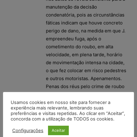
manutenção da decisão
condenatória, pois as circunstâncias
fáticas indicam que houve concreto
perigo de dano, na medida em que J.
empreendeu fuga, após o
cometimento do roubo, em alta
velocidade, em plena tarde, horário
de movimentação intensa na cidade,
o que fez colocar em risco pedestres
e outros motoristas. Apenamentos.
Penas dos réus pelo crime de roubo
reduzidas, pois estabelecidas as
basilares no mínimo legal e aplicada
Usamos cookies em nosso site para fornecer a
experiência mais relevante, lembrando suas
a fração mínima pela presença de
preferências e visitas repetidas. Ao clicar em “Aceitar”,
duas circunstâncias majorantes.
concorda com a utilização de TODOS os cookies.
Regime inicial semiaberto mantido
Configurações
Aceitar
para o réu J. e regime inicial aberto