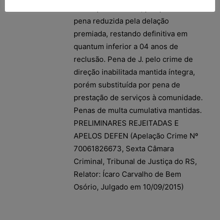
fixado para o réu B., porquanto teve a
pena reduzida pela delação
premiada, restando definitiva em
quantum inferior a 04 anos de
reclusão. Pena de J. pelo crime de
direção inabilitada mantida íntegra,
porém substituída por pena de
prestação de serviços à comunidade.
Penas de multa cumulativa mantidas.
PRELIMINARES REJEITADAS E
APELOS DEFEN (Apelação Crime Nº
70061826673, Sexta Câmara
Criminal, Tribunal de Justiça do RS,
Relator: Ícaro Carvalho de Bem
Osório, Julgado em 10/09/2015)