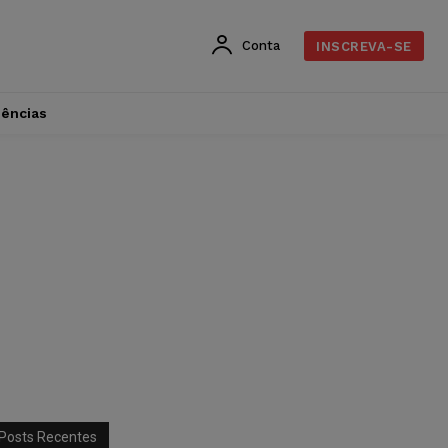
Conta
INSCREVA-SE
dências
Posts Recentes