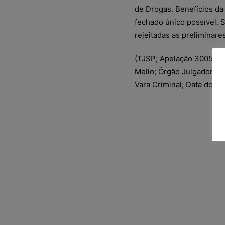
de Drogas. Benefícios da 
fechado único possível. S
rejeitadas as preliminare
(TJSP; Apelação 3005595-
Mello; Órgão Julgador: 4ª
Vara Criminal; Data do J