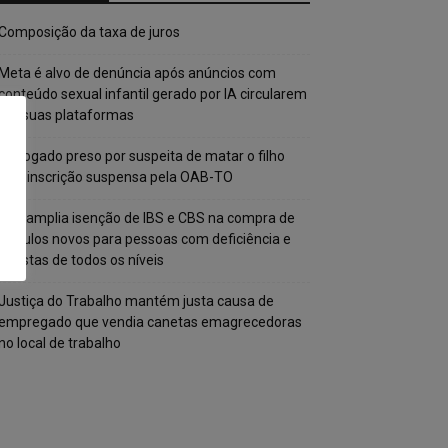
Composição da taxa de juros
Meta é alvo de denúncia após anúncios com
conteúdo sexual infantil gerado por IA circularem
em suas plataformas
Advogado preso por suspeita de matar o filho
tem inscrição suspensa pela OAB-TO
STF amplia isenção de IBS e CBS na compra de
veículos novos para pessoas com deficiência e
autistas de todos os níveis
Justiça do Trabalho mantém justa causa de
empregado que vendia canetas emagrecedoras
no local de trabalho