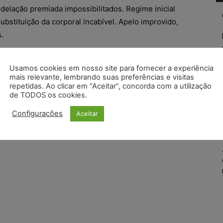
delação premiada impossibilitados. Regime inicial
ubstituição da corporal incabível. Apelo improvido,
s.
56.2013.8.26.0071; Relator (a): Luis Soares de
Usamos cookies em nosso site para fornecer a experiência
 Câmara de Direito Criminal; Foro de Bauru – 4ª.
mais relevante, lembrando suas preferências e visitas
ulgamento: 10/03/2015; Data de Registro: 12/03/2015)
repetidas. Ao clicar em “Aceitar”, concorda com a utilização
de TODOS os cookies.
Configurações
Aceitar