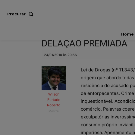
Procurar
Home
DELAÇÃO PREMIADA
24/01/2018 às 20:56
Lei de Drogas (nº 11.343
origem que aborda todas a
residência do acusado poss
de entorpecentes. Crime 
Wilson
Furtado
inquestionável. Acondic
Roberto
comércio. Palavras coeren
Mestre
exculpatórias inverossím
consumo próprio inviabil
imperiosa. Apenamento ad