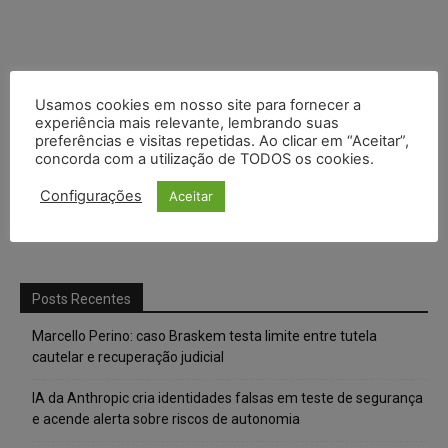
Usamos cookies em nosso site para fornecer a
experiência mais relevante, lembrando suas
preferências e visitas repetidas. Ao clicar em “Aceitar”,
concorda com a utilização de TODOS os cookies.
Configurações
Aceitar
Posts Recentes
Marcello Perino: caso Braskem testa limite entre tutela
cautelar e recuperação judicial
IA da Anthropic cria identidades falsas em teste de segurança
e acende alerta sobre riscos de autonomia