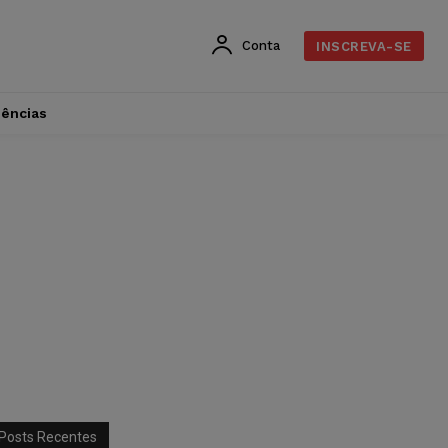
Conta
INSCREVA-SE
dências
Posts Recentes