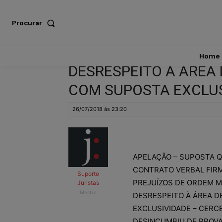
Procurar
Home
DESRESPEITO À ÁREA
COM SUPOSTA EXCLU
26/07/2018 às 23:20
APELAÇÃO – SUPOSTA Q
CONTRATO VERBAL FIR
Suporte
PREJUÍZOS DE ORDEM M
Juristas
Mestre
DESRESPEITO À ÁREA D
EXCLUSIVIDADE – CERC
DESINCUMBIU DE PROVA