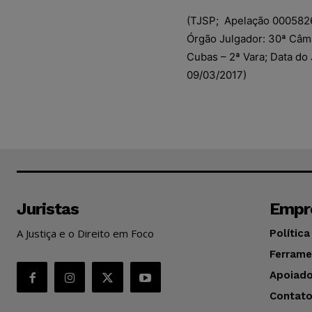
(TJSP; Apelação 0005826-2
Órgão Julgador: 30ª Câma
Cubas – 2ª Vara; Data do
09/03/2017)
Juristas
Empr
A Justiça e o Direito em Foco
Política
Ferrame
Apoiado
Contat