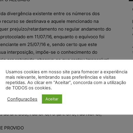
ida divergência existente entre os números dos
 o recurso se destinava e aquele mencionado na
quer prejuízo/retardamento no regular andamento do
oi protocolado em 11/07/16, enquanto o equívoco foi
ntenciante em 25/07/16 e, sendo certo que este
sua interposição, impõe-se o conhecimento do
rio ora retratado, observa-se que restou impossível
ricial em decorrência da ausência de apresentação
Usamos cookies em nosso site para fornecer a experiência
ios para a execução do trabalho do processo,
mais relevante, lembrando suas preferências e visitas
repetidas. Ao clicar em “Aceitar”, concorda com a utilização
, foi apontada pelos dois peritos nomeados como
de TODOS os cookies.
abalhas, mas que a recorrente insiste na sua
mente destes – cerceamento de defesa refutado; – A
Configurações
Aceitar
ncumbiu de provar o alegado, recaindo sobre ela o
 do art. 333, I do CPC/73 (art. 373, I do NCPC);
E PROVIDO