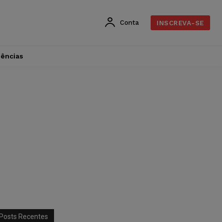
Conta
INSCREVA-SE
dências
Posts Recentes