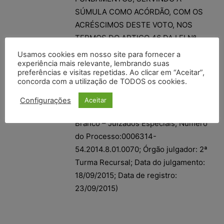
SÚMULA COMO ACÓRDÃO, COM OS
ACRÉSCIMOS DESTE VOTO, NOS
TERMOS DO ARTIGO 46 DA LEI Nº
9.099/95. CUSTAS JÁ PAGAS. SEM
Usamos cookies em nosso site para fornecer a
HONORÁRIOS, POR FALTA DE
experiência mais relevante, lembrando suas
preferências e visitas repetidas. Ao clicar em “Aceitar”,
CONTRARRAZÕES.
concorda com a utilização de TODOS os cookies.
(TJAC – Relator (a): Jose Augusto
Configurações
Aceitar
Cunha Fontes da Silva; Comarca: Rio
Branco – Juizados Especiais; Número
do Processo:0006314-
54.2014.8.01.0070; Órgão julgador: 2ª
Turma Recursal; Data do julgamento:
18/09/2015; Data de registro:
23/09/2015)