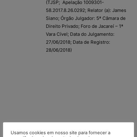
(TJSP; Apelação 1009301-
58.2017.8.26.0292; Relator (a): James
Siano; Órgão Julgador: 5ª Câmara de
Direito Privado; Foro de Jacareí – 1ª
Vara Cível; Data do Julgamento:
27/06/2018; Data de Registro:
28/06/2018)
Usamos cookies em nosso site para fornecer a