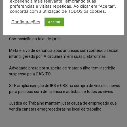
experiência mais relevante, lembrando suas
preferências e visitas repetidas. Ao clicar em “Aceitar”,
concorda com a utilização de TODOS os cookies.
Configurações
Aceitar
Posts Recentes
Composição da taxa de juros
Meta é alvo de denúncia após anúncios com conteúdo sexual
infantil gerado por IA circularem em suas plataformas
Advogado preso por suspeita de matar o filho tem inscrição
suspensa pela OAB-TO
STF amplia isenção de IBS e CBS na compra de veículos novos
para pessoas com deficiência e autistas de todos os níveis
Justiça do Trabalho mantém justa causa de empregado que
vendia canetas emagrecedoras no local de trabalho