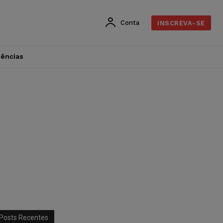
Conta
INSCREVA-SE
dências
Posts Recentes