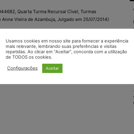
944682, Quarta Turma Recursal Cível, Turmas
le Anne Vieira de Azambuja, Julgado em 25/07/2014)
Usamos cookies em nosso site para fornecer a experiência
mais relevante, lembrando suas preferências e visitas
repetidas. Ao clicar em “Aceitar”, concorda com a utilização
de TODOS os cookies.
Configurações
Aceitar