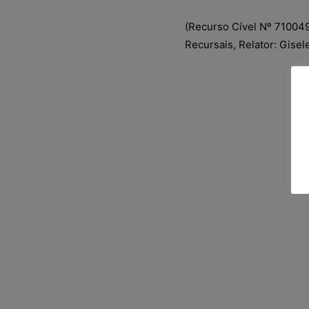
(Recurso Cível Nº 71004
Recursais, Relator: Gise