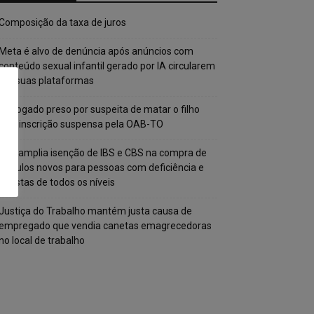
Composição da taxa de juros
Meta é alvo de denúncia após anúncios com
conteúdo sexual infantil gerado por IA circularem
em suas plataformas
Advogado preso por suspeita de matar o filho
tem inscrição suspensa pela OAB-TO
STF amplia isenção de IBS e CBS na compra de
veículos novos para pessoas com deficiência e
autistas de todos os níveis
Justiça do Trabalho mantém justa causa de
empregado que vendia canetas emagrecedoras
no local de trabalho