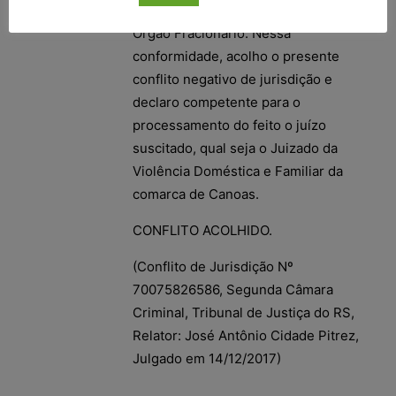
jurisprudencial firmado por este
Órgão Fracionário. Nessa
conformidade, acolho o presente
conflito negativo de jurisdição e
declaro competente para o
processamento do feito o juízo
suscitado, qual seja o Juizado da
Violência Doméstica e Familiar da
comarca de Canoas.
CONFLITO ACOLHIDO.
(Conflito de Jurisdição Nº
70075826586, Segunda Câmara
Criminal, Tribunal de Justiça do RS,
Relator: José Antônio Cidade Pitrez,
Julgado em 14/12/2017)