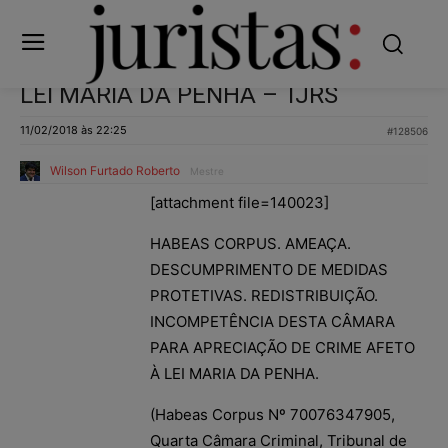
LEI MARIA DA PENHA – TJRS
11/02/2018 às 22:25
#128506
Wilson Furtado Roberto
Mestre
[attachment file=140023]
HABEAS CORPUS. AMEAÇA.
DESCUMPRIMENTO DE MEDIDAS
PROTETIVAS. REDISTRIBUIÇÃO.
INCOMPETÊNCIA DESTA CÂMARA
PARA APRECIAÇÃO DE CRIME AFETO
À LEI MARIA DA PENHA.
(Habeas Corpus Nº 70076347905,
Quarta Câmara Criminal, Tribunal de