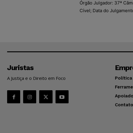
Órgão Julgador: 37ª Câmar
Cível; Data do Julgament
Juristas
Empr
A Justiça e o Direito em Foco
Política
Ferrame
Apoiado
Contat