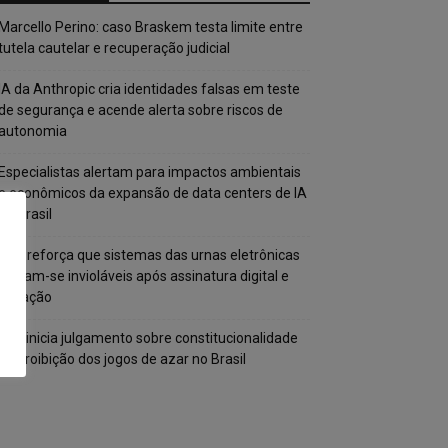
Marcello Perino: caso Braskem testa limite entre
tutela cautelar e recuperação judicial
IA da Anthropic cria identidades falsas em teste
de segurança e acende alerta sobre riscos de
autonomia
Especialistas alertam para impactos ambientais
e econômicos da expansão de data centers de IA
no Brasil
TSE reforça que sistemas das urnas eletrônicas
tornam-se invioláveis após assinatura digital e
lacração
STF inicia julgamento sobre constitucionalidade
da proibição dos jogos de azar no Brasil