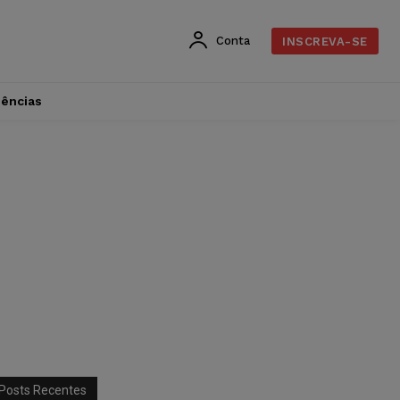
Conta
INSCREVA-SE
dências
Posts Recentes