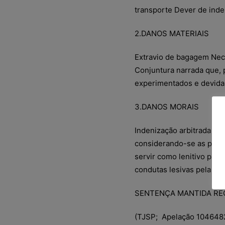
transporte Dever de inde
2.DANOS MATERIAIS
Extravio de bagagem Nec
Conjuntura narrada que, p
experimentados e devida
3.DANOS MORAIS
Indenização arbitrada em 
considerando-se as parti
servir como lenitivo para
condutas lesivas pela ré.
SENTENÇA MANTIDA RE
(TJSP; Apelação 1046482-