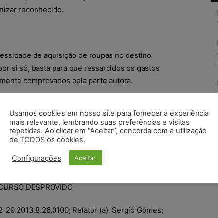
nizar reconhecido.
essidade de aquisição de roupas no destino
or si só, basta para que ressarcidos os gastos
mente comprovados pela parte autora.
Usamos cookies em nosso site para fornecer a experiência
mais relevante, lembrando suas preferências e visitas
R$ 10.000,00 (dez mil reais) Valor bem fixado,
repetidas. Ao clicar em “Aceitar”, concorda com a utilização
cularidades do caso concreto e a necessidade de
de TODOS os cookies.
 a dor vivenciada pelo autor e desestímulo a novas
Configurações
Aceitar
CURSO DESPROVIDO.
29.2013.8.26.0100; Relator (a): Sergio Gomes;