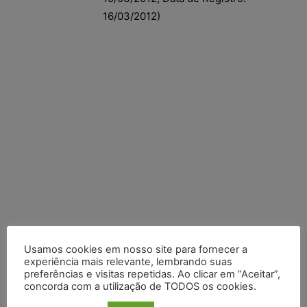
16/03/2012)
Usamos cookies em nosso site para fornecer a
experiência mais relevante, lembrando suas
preferências e visitas repetidas. Ao clicar em “Aceitar”,
Posts Recentes
concorda com a utilização de TODOS os cookies.
Composição da taxa de juros