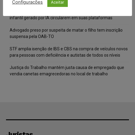
Configurações
Aceitar
Meta é alvo de denúncia após anúncios com conteúdo sexual
infantil gerado por IA circularem em suas plataformas
Advogado preso por suspeita de matar o filho tem inscrição
suspensa pela OAB-TO
STF amplia isenção de IBS e CBS na compra de veículos novos
para pessoas com deficiência e autistas de todos os níveis
Justiça do Trabalho mantém justa causa de empregado que
vendia canetas emagrecedoras no local de trabalho
Juristas