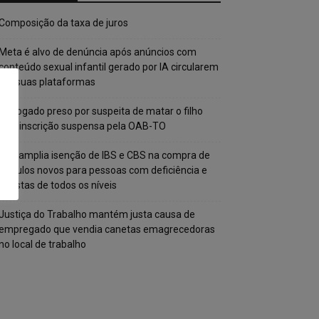
Composição da taxa de juros
Meta é alvo de denúncia após anúncios com
conteúdo sexual infantil gerado por IA circularem
em suas plataformas
Advogado preso por suspeita de matar o filho
tem inscrição suspensa pela OAB-TO
STF amplia isenção de IBS e CBS na compra de
veículos novos para pessoas com deficiência e
autistas de todos os níveis
Justiça do Trabalho mantém justa causa de
empregado que vendia canetas emagrecedoras
no local de trabalho