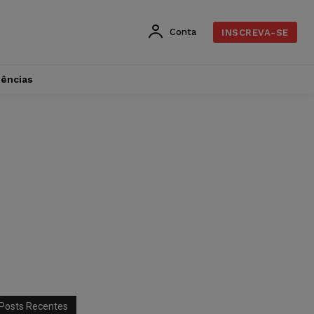
Conta
INSCREVA-SE
dências
Posts Recentes