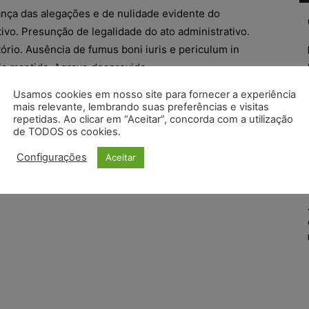
nça das alegações e de nulidade evidente do
ivo. Presunção de legalidade do ato administrativo.
ório. Ausência de fumus boni iuris e periculum in
a mantida. Agravo desprovido.
Usamos cookies em nosso site para fornecer a experiência
mento 2222824-76.2016.8.26.0000; Relator
mais relevante, lembrando suas preferências e visitas
o Julgador: 10ª Câmara de Direito Público; Foro de
repetidas. Ao clicar em “Aceitar”, concorda com a utilização
de TODOS os cookies.
da Pública; Data do Julgamento: 08/05/2017; Data de
Configurações
Aceitar