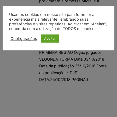
provimento à remessa oficial e à
apelação.
Usamos cookies em nosso site para fornecer a
(Número 0009266-
experiência mais relevante, lembrando suas
preferências e visitas repetidas. Ao clicar em “Aceitar”,
03.2006.4.01.3600 Classe APELAÇÃO
concorda com a utilização de TODOS os cookies.
CIVEL (AC) Relator(a)
Configurações
DESEMBARGADOR FEDERAL JOÃO
Aceitar
LUIZ DE SOUSA Origem TRF –
PRIMEIRA REGIÃO Órgão julgador
SEGUNDA TURMA Data 03/10/2018
Data da publicação 25/10/2018 Fonte
da publicação e-DJF1
DATA:25/10/2018 PAGINA:)