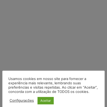
Usamos cookies em nosso site para fornecer a
Posts Recentes
experiência mais relevante, lembrando suas
preferências e visitas repetidas. Ao clicar em “Aceitar”,
Composição da taxa de juros
concorda com a utilização de TODOS os cookies.
Meta é alvo de denúncia após anúncios com conteúdo sexual
Configurações
Aceitar
infantil gerado por IA circularem em suas plataformas