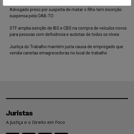
Advogado preso por suspeita de matar o filho tem inscrição
suspensa pela OAB-TO
STF amplia isenção de IBS e CBS na compra de veículos novos
para pessoas com deficiência e autistas de todos os níveis
Justiça do Trabalho mantém justa causa de empregado que
vendia canetas emagrecedoras no local de trabalho
Juristas
A Justiça e o Direito em Foco