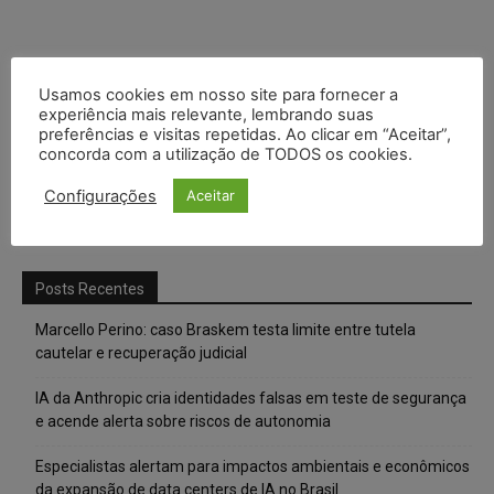
Usamos cookies em nosso site para fornecer a
experiência mais relevante, lembrando suas
preferências e visitas repetidas. Ao clicar em “Aceitar”,
concorda com a utilização de TODOS os cookies.
Configurações
Aceitar
Posts Recentes
Marcello Perino: caso Braskem testa limite entre tutela
cautelar e recuperação judicial
IA da Anthropic cria identidades falsas em teste de segurança
e acende alerta sobre riscos de autonomia
Especialistas alertam para impactos ambientais e econômicos
da expansão de data centers de IA no Brasil