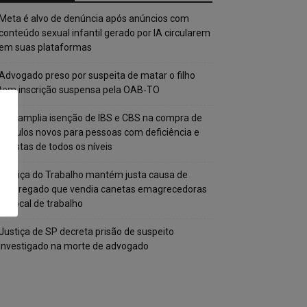
Meta é alvo de denúncia após anúncios com
conteúdo sexual infantil gerado por IA circularem
em suas plataformas
Advogado preso por suspeita de matar o filho
tem inscrição suspensa pela OAB-TO
STF amplia isenção de IBS e CBS na compra de
veículos novos para pessoas com deficiência e
autistas de todos os níveis
Justiça do Trabalho mantém justa causa de
empregado que vendia canetas emagrecedoras
no local de trabalho
Justiça de SP decreta prisão de suspeito
investigado na morte de advogado