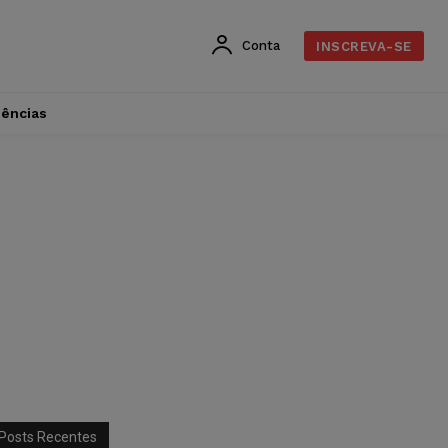
Conta
INSCREVA-SE
dências
Posts Recentes