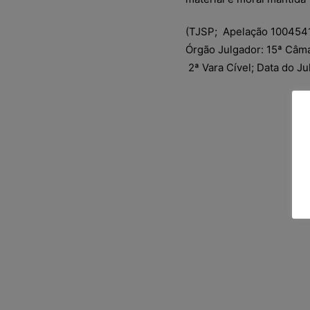
(TJSP; Apelação 1004541-
Órgão Julgador: 15ª Câmar
2ª Vara Cível; Data do Ju