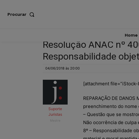
Procurar
Home
Resolução ANAC nº 400
Responsabilidade objet
04/06/2018 às 20:00
[attachment file=”iStock
REPARAÇÃO DE DANOS MAT
preenchimento do nome d
Suporte
– Questão que se mostrou
Juristas
Mestre
Não ocorrência de culpa 
8º – Responsabilidade ob
material e moral mantida