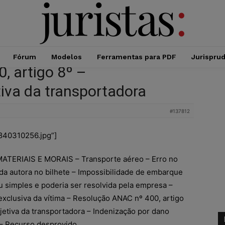
Fórum
Modelos
Ferramentas para PDF
Jurispru
, artigo 8º –
iva da transportadora
#137812
-840310256.jpg”]
ERIAIS E MORAIS – Transporte aéreo – Erro no
a autora no bilhete – Impossibilidade de embarque
 simples e poderia ser resolvida pela empresa –
exclusiva da vítima – Resolução ANAC nº 400, artigo
jetiva da transportadora – Indenização por dano
 – Recurso desprovido.