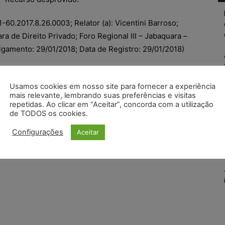
60.2017.8.26.0003; Relator (a): Vicentini Barroso;
a de Direito Privado; Foro Regional III – Jabaquara –
lgamento: 29/01/2018; Data de Registro: 29/01/2018)
Usamos cookies em nosso site para fornecer a experiência
mais relevante, lembrando suas preferências e visitas
repetidas. Ao clicar em “Aceitar”, concorda com a utilização
de TODOS os cookies.
Configurações
Aceitar