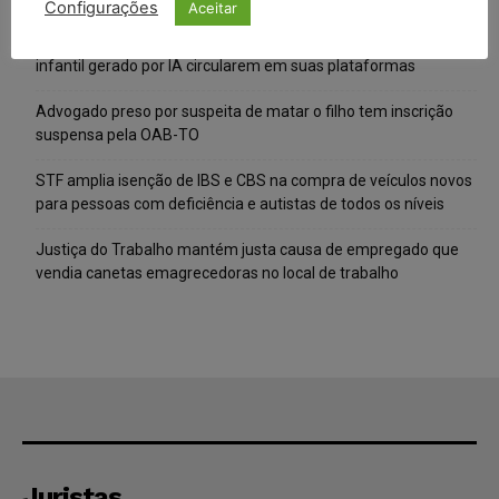
Configurações
Aceitar
Meta é alvo de denúncia após anúncios com conteúdo sexual
infantil gerado por IA circularem em suas plataformas
Advogado preso por suspeita de matar o filho tem inscrição
suspensa pela OAB-TO
STF amplia isenção de IBS e CBS na compra de veículos novos
para pessoas com deficiência e autistas de todos os níveis
Justiça do Trabalho mantém justa causa de empregado que
vendia canetas emagrecedoras no local de trabalho
Juristas