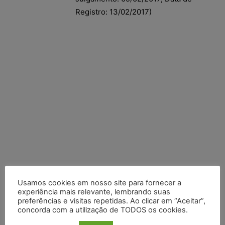
Registro: 13/02/2017)
Usamos cookies em nosso site para fornecer a
experiência mais relevante, lembrando suas
preferências e visitas repetidas. Ao clicar em “Aceitar”,
Posts Recentes
concorda com a utilização de TODOS os cookies.
Composição da taxa de juros