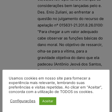
considerações bem lançadas pelo e.
Des. Enio Zuliani, ao enfrentar a
questão no julgamento do recurso de
apelação nº 015631-21.201.8.26.0100:
“Para chegar a um valor adequado
cabe observar as funções básicas do
dano moral. No objetivo de ressarcir,
olha-se para a vítima, para a
gravidade objetiva do dano que ela
padeceu (Antônio Jeová dos Santos,
Dano Moral Indenizável, Lejus
Editora, 1.97, p. 62) e visando
Usamos cookies em nosso site para fornecer a
experiência mais relevante, lembrando suas
reprovar mira-se o lesante, de tal
preferências e visitas repetidas. Ao clicar em “Aceitar”,
modo que a indenização represente
concorda com a utilização de TODOS os cookies.
advertência, sinal de que a
Configurações
Aceitar
sociedade não aceita seu
comportamento (Carlos Alberto