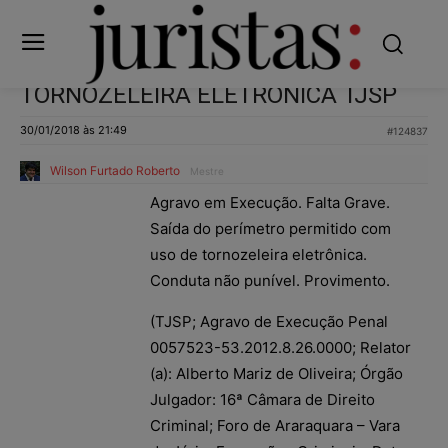
TORNOZELEIRA ELETRÔNICA TJSP
30/01/2018 às 21:49
#124837
Wilson Furtado Roberto
Mestre
Agravo em Execução. Falta Grave.
Saída do perímetro permitido com
uso de tornozeleira eletrônica.
Conduta não punível. Provimento.
(TJSP; Agravo de Execução Penal
0057523-53.2012.8.26.0000; Relator
(a): Alberto Mariz de Oliveira; Órgão
Julgador: 16ª Câmara de Direito
Criminal; Foro de Araraquara – Vara