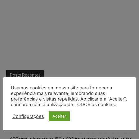
Posts Recentes
Usamos cookies em nosso site para fornecer a
Composição da taxa de juros
experiência mais relevante, lembrando suas
preferências e visitas repetidas. Ao clicar em “Aceitar”,
Meta é alvo de denúncia após anúncios com conteúdo sexual
concorda com a utilização de TODOS os cookies.
infantil gerado por IA circularem em suas plataformas
Configurações
Aceitar
Advogado preso por suspeita de matar o filho tem inscrição
suspensa pela OAB-TO