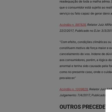
readequação de toda a malha aérea. 
que o consumidor está sujeito ao real
serviço ou fato capaz de gerar dano a
Acórdão n. 997828
, Relator Juiz AR
22/2/2017, Publicado no DJe: 3/3/201
“Com efeito, condições climáticas o
constituem motivo de força maior e e
cancelamento do voo. Indene de dúvi
aos consumidores, porém, a lógica do 
anormal e tenha sido causado pela fo
como no presente caso, onde o cuidad
prevalecer.”
Acórdão n. 1009629
, Relator Juiz 
Julgamento: 7/4/2017, Publicado no 
OUTROS PRECEDENT