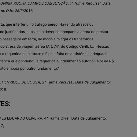
 SONÍRIA ROCHA CAMPOS D’ASSUNÇÃO, 1ª Turma Recursal, Data
 no DJe: 25/5/2017.
ta, que interferiu no tráfego aéreo. Havendo atrasos ou
 justificados, subsiste o dever da companhia aérea de prestar
 passageiro em terra, de modo a mitigar os transtornos
 do stress da viagem aérea (Art. 741 do Código Civil). […] Nessas
a requerida pelo atraso o é pela falta de assistência adequada.
tença que condenou a requerida a indenizar ao autor o valor de R$
muito embora por outro fundamento.”
IEL HENRIQUE DE SOUSA, 3ª Turma Recursal, Data de Julgamento:
2016
.
ES:
AMES EDUARDO OLIVEIRA, 4ª Turma Cível, Data de Julgamento:
17;