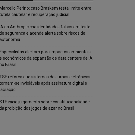
Marcello Perino: caso Braskem testa limite entre
tutela cautelar e recuperação judicial
IA da Anthropic cria identidades falsas em teste
de segurança e acende alerta sobre riscos de
autonomia
Especialistas alertam para impactos ambientais
e econômicos da expansão de data centers de IA
no Brasil
TSE reforça que sistemas das urnas eletrônicas
tornam-se invioláveis após assinatura digital e
lacração
STF inicia julgamento sobre constitucionalidade
da proibição dos jogos de azar no Brasil