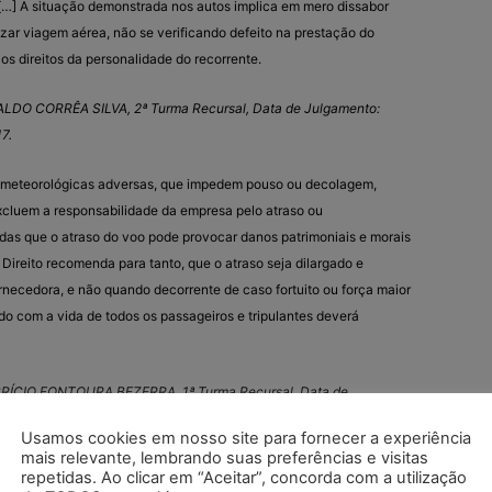
[…] A situação demonstrada nos autos implica em mero dissabor
izar viagem aérea, não se verificando defeito na prestação do
os direitos da personalidade do recorrente.
NALDO CORRÊA SILVA, 2ª Turma Recursal, Data de Julgamento:
7.
u meteorológicas adversas, que impedem pouso ou decolagem,
xcluem a responsabilidade da empresa pelo atraso ou
das que o atraso do voo pode provocar danos patrimoniais e morais
Direito recomenda para tanto, que o atraso seja dilargado e
rnecedora, e não quando decorrente de caso fortuito ou força maior
o com a vida de todos os passageiros e tripulantes deverá
FABRÍCIO FONTOURA BEZERRA, 1ª Turma Recursal, Data de
DJe: 19/4/2017
.
Usamos cookies em nosso site para fornecer a experiência
mais relevante, lembrando suas preferências e visitas
ES:
repetidas. Ao clicar em “Aceitar”, concorda com a utilização