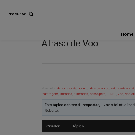
Procurar
Home
Atraso de Voo
Marcado:
abalos morais
,
atraso
,
atraso de voo
,
cdc
,
código civil
frustrações
,
horários
,
itinerários
,
passageiro
,
TJDFT
,
voo
,
Voo at
Este tópico contém 41 respostas, 1 voz e foi atualiza
Roberto
.
Criador
Tópico