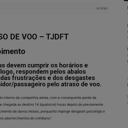
#138381
O DE VOO – TJDFT
bimento
s devem cumprir os horários e
s, logo, respondem pelos abalos
 das frustrações e dos desgastes
dor/passageiro pelo atraso de voo
.
uito interno da companhia aérea, com a consequente perda da
na chegada ao destino 14 (quatorze) horas depois do previamente
rcimento de danos morais, porquanto impinge desgaste psicológico
os aborrecimentos do cotidiano.”