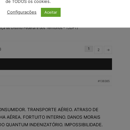
de TODOS os cookies.
ÃO LUIS FISCHER DIAS, 2ª Turma Recursal, Data de Julgamento:
Configurações
Aceitar
016.
ça do Distrito Federal e dos Territórios – TJDFT)
1
)
2
→
#138385
CONSUMIDOR. TRANSPORTE AÉREO. ATRASO DE
HA AÉREA. FORTUITO INTERNO. DANOS MORAIS
O QUANTUM INDENIZATÓRIO. IMPOSSIBILIDADE.