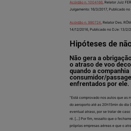
Acórdão n. 1004166
, Relator Juiz 
Julgamento: 16/3/2017, Publicado no
Acórdão n. 990724
, Relator Des. R
14/12/2016, Publicado no DJe: 13/2/2
Hipóteses de nã
Não gera a obrigação
o atraso de voo deco
quando a companhia a
consumidor/passageir
enfrentados por ele
.
“Está comprovado nos autos que as m
do aeroporto até as 20h15min do dia 
eventual atraso, por se tratar de caso
ré. […] Por fim, ressalto que o fecha
próprias empresas aéreas e que o atra