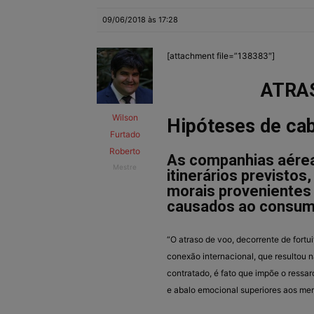
09/06/2018 às 17:28
[attachment file=”138383″]
ATRAS
Wilson
Hipóteses de ca
Furtado
Roberto
As companhias aérea
Mestre
itinerários previsto
morais provenientes
causados ao consumi
“O atraso de voo, decorrente de fort
conexão internacional, que resultou 
contratado, é fato que impõe o ressa
e abalo emocional superiores aos mer