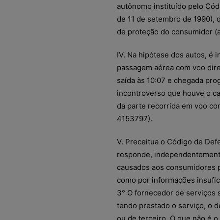
autônomo instituído pelo Cód
de 11 de setembro de 1990), 
de proteção do consumidor (ar
IV. Na hipótese dos autos, é 
passagem aérea com voo dire
saída às 10:07 e chegada pro
incontroverso que houve o c
da parte recorrida em voo co
4153797).
V. Preceitua o Código de Def
responde, independentemente
causados aos consumidores po
como por informações insufic
3° O fornecedor de serviços s
tendo prestado o serviço, o de
ou de terceiro. O que não é o