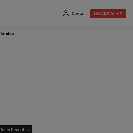
Conta
INSCREVA-SE
dências
Posts Recentes