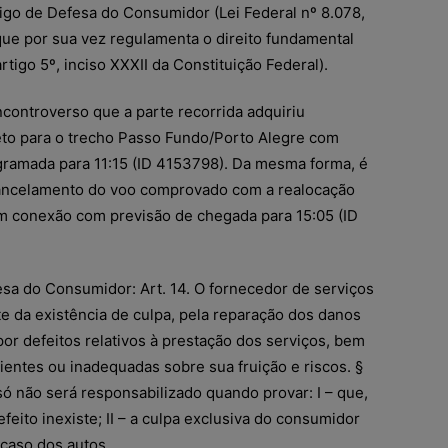
igo de Defesa do Consumidor (Lei Federal nº 8.078,
que por sua vez regulamenta o direito fundamental
tigo 5º, inciso XXXII da Constituição Federal).
incontroverso que a parte recorrida adquiriu
to para o trecho Passo Fundo/Porto Alegre com
gramada para 11:15 (ID 4153798). Da mesma forma, é
ancelamento do voo comprovado com a realocação
m conexão com previsão de chegada para 15:05 (ID
esa do Consumidor: Art. 14. O fornecedor de serviços
 da existência de culpa, pela reparação dos danos
r defeitos relativos à prestação dos serviços, bem
ientes ou inadequadas sobre sua fruição e riscos. §
ó não será responsabilizado quando provar: I – que,
feito inexiste; II – a culpa exclusiva do consumidor
 caso dos autos.