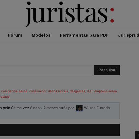
Fórum
Modelos
Ferramentas para PDF
Jurispru
,
companhia aérea
,
consumidor
,
danos morais
,
desgastes
,
DJE
,
empresa aérea
,
rasado
do pela última vez
8 anos, 2 meses atrás
por
Wilson Furtado