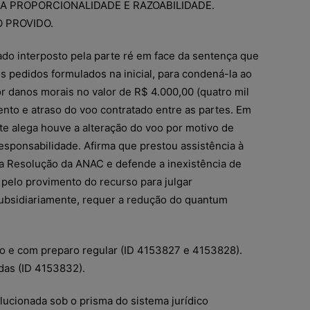
DA PROPORCIONALIDADE E RAZOABILIDADE.
 PROVIDO.
ado interposto pela parte ré em face da sentença que
s pedidos formulados na inicial, para condená-la ao
 danos morais no valor de R$ 4.000,00 (quatro mil
ento e atraso do voo contratado entre as partes. Em
te alega houve a alteração do voo por motivo de
responsabilidade. Afirma que prestou assistência à
da Resolução da ANAC e defende a inexistência de
 pelo provimento do recurso para julgar
ubsidiariamente, requer a redução do quantum
ivo e com preparo regular (ID 4153827 e 4153828).
das (ID 4153832).
olucionada sob o prisma do sistema jurídico