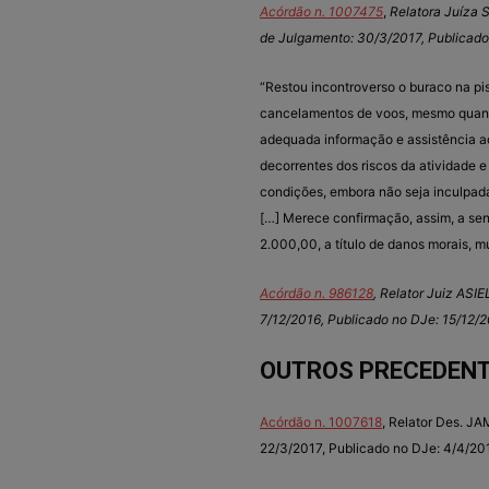
Acórdão n. 1007475
,
Relatora Juíza
de Julgamento: 30/3/2017, Publicado
“Restou incontroverso o buraco na pis
cancelamentos de voos, mesmo quando
adequada informação e assistência ao
decorrentes dos riscos da atividade e
condições, embora não seja inculpada 
[…] Merece confirmação, assim, a sen
2.000,00, a título de danos morais, 
Acórdão n. 986128
, Relator Juiz AS
7/12/2016, Publicado no DJe: 15/12/
OUTROS PRECEDENT
Acórdão n. 1007618
, Relator Des. J
22/3/2017, Publicado no DJe: 4/4/20