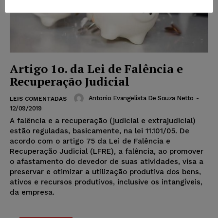
Artigo 1o. da Lei de Falência e
Recuperação Judicial
Antonio Evangelista De Souza Netto
-
LEIS COMENTADAS
12/09/2019
A falência e a recuperação (judicial e extrajudicial)
estão reguladas, basicamente, na lei 11.101/05. De
acordo com o artigo 75 da Lei de Falência e
Recuperação Judicial (LFRE), a falência, ao promover
o afastamento do devedor de suas atividades, visa a
preservar e otimizar a utilização produtiva dos bens,
ativos e recursos produtivos, inclusive os intangíveis,
da empresa.