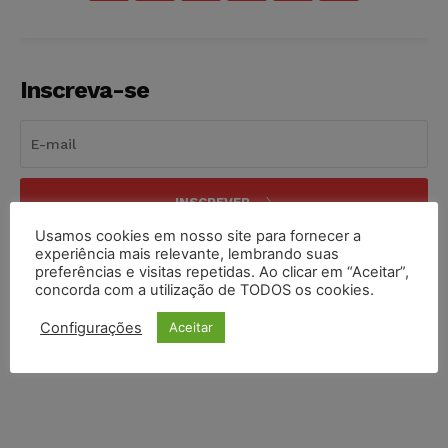
Inscreva-se
INSCREVER
Usamos cookies em nosso site para fornecer a
Li e aceito a
Política de Privacidade
.
experiência mais relevante, lembrando suas
preferências e visitas repetidas. Ao clicar em “Aceitar”,
concorda com a utilização de TODOS os cookies.
Configurações
Aceitar