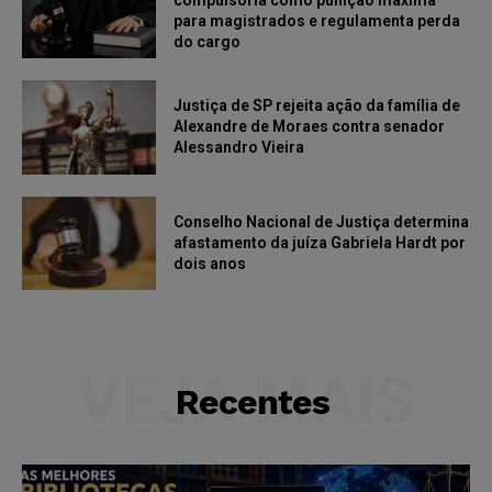
compulsória como punição máxima
para magistrados e regulamenta perda
do cargo
Justiça de SP rejeita ação da família de
Alexandre de Moraes contra senador
Alessandro Vieira
Conselho Nacional de Justiça determina
afastamento da juíza Gabriela Hardt por
dois anos
VEJA MAIS
Recentes