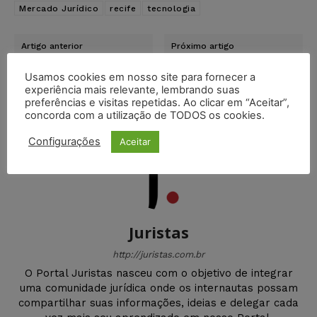
Mercado Jurídico
recife
tecnologia
Artigo anterior
Próximo artigo
Reserva de honorários do
Celso de Mello declara
administrador judicial não
omissão legislativa e
Usamos cookies em nosso site para fornecer a
se aplica à recuperação,
enquadra homofobia e
experiência mais relevante, lembrando suas
só à falência
transfobia como racismo
preferências e visitas repetidas. Ao clicar em “Aceitar”,
concorda com a utilização de TODOS os cookies.
Configurações
Aceitar
Juristas
http://juristas.com.br
O Portal Juristas nasceu com o objetivo de integrar
uma comunidade jurídica onde os internautas possam
compartilhar suas informações, ideias e delegar cada