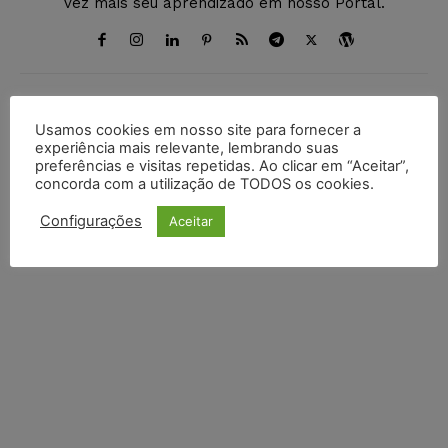
vez mais seu aprendizado em nosso Portal.
DEIXE UM COMENTÁRIO
Usamos cookies em nosso site para fornecer a
experiência mais relevante, lembrando suas
preferências e visitas repetidas. Ao clicar em “Aceitar”,
Default Comments (0)
Facebook Comments
Disqus Comments
concorda com a utilização de TODOS os cookies.
Configurações
Aceitar