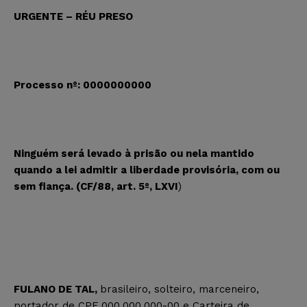
URGENTE – RÉU PRESO
Processo nº: 0000000000
Ninguém será levado à prisão ou nela mantido
quando a lei admitir a liberdade provisória, com ou
sem fiança. (CF/88, art. 5º, LXVI
)
FULANO DE TAL,
brasileiro, solteiro, marceneiro,
portador de CPF 000.000.000-00 e Carteira de