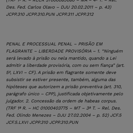
Des. Fed. Carlos Olavo – DJU 20.02.2011 – p. 43)
JCPP.310 JCPP.310.PUN JCPP.311 JCPP.312
PENAL E PROCESSUAL PENAL – PRISÃO EM
FLAGRANTE – LIBERDADE PROVISÓRIA – 1. “Ninguém
será levado à prisão ou nela mantido, quando a Lei
admitir a liberdade provisória, com ou sem fiança” (art.
5º, LXVI – CF). A prisão em flagrante somente deve
subsistir se estiver presente, também, alguma das
hipóteses que autorizem a prisão preventiva (art. 310,
parágrafo único – CPP), justificada objetivamente pelo
julgador. 2. Concessão da ordem de habeas corpus.
(TRF 1ª R. – HC 01000403775 – MT – 3ª T. – Rel. Des.
Fed. Olindo Menezes – DJU 27.02.2004 – p. 52) JCF.5
JCF.5.LXVI JCPP.310 JCPP.310.PUN