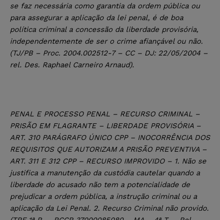
se faz necessária como garantia da ordem pública ou
para assegurar a aplicação da lei penal, é de boa
política criminal a concessão da liberdade provisória,
independentemente de ser o crime afiançável ou não.
(TJ/PB – Proc. 2004.002512-7 – CC – DJ: 22/05/2004 –
rel. Des. Raphael Carneiro Arnaud).
PENAL E PROCESSO PENAL – RECURSO CRIMINAL –
PRISÃO EM FLAGRANTE – LIBERDADE PROVISÓRIA –
ART. 310 PARÁGRAFO ÚNICO CPP – INOCORRÊNCIA DOS
REQUISITOS QUE AUTORIZAM A PRISÃO PREVENTIVA –
ART. 311 E 312 CPP – RECURSO IMPROVIDO – 1. Não se
justifica a manutenção da custódia cautelar quando a
liberdade do acusado não tem a potencialidade de
prejudicar a ordem pública, a instrução criminal ou a
aplicação da Lei Penal. 2. Recurso Criminal não provido.
(TRF 1ª R. – RCCR 37000085080 – MA – 4ª T. – Rel.