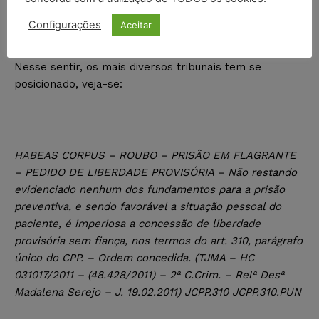
demonstrar que o requerente seja propenso a praticar
Configurações
Aceitar
tais atos.
Nesse sentir, os mais diversos tribunais tem se
posicionado, veja-se:
HABEAS CORPUS – ROUBO – PRISÃO EM FLAGRANTE
– PEDIDO DE LIBERDADE PROVISÓRIA – Não restando
evidenciado nenhum dos fundamentos para a prisão
preventiva, e sendo favorável a situação pessoal do
paciente, é imperiosa a concessão de liberdade
provisória sem fiança, nos termos do art. 310, parágrafo
único do CPP. – Ordem concedida. (TJMA – HC
031017/2011 – (48.428/2011) – 2ª C.Crim. – Relª Desª
Madalena Serejo – J. 19.02.2011) JCPP.310 JCPP.310.PUN