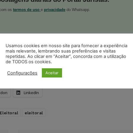
o com os
termos de uso
e
privacidade
do Whatsapp.
Usamos cookies em nosso site para fornecer a experiência
mais relevante, lembrando suas preferências e visitas
ristas no Google News
Seguir no Google
repetidas. Ao clicar em “Aceitar”, concorda com a utilização
 notícias jurídicas do Brasil
de TODOS os cookies.
Configurações
Aceitar
s
Facebook
Telegram
Pinterest
Tumblr
odon
LinkedIn
leitoral
eleitoral