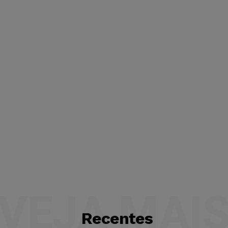
VEJA MAI
Recentes