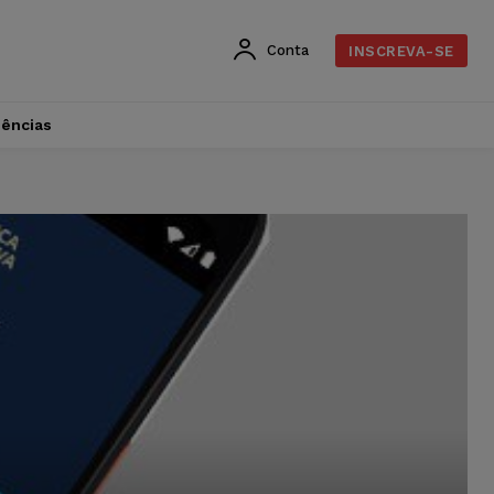
Conta
INSCREVA-SE
dências