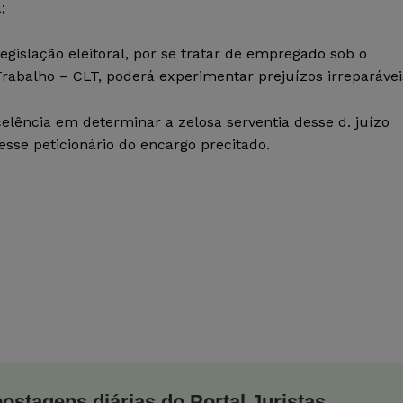
;
islação eleitoral, por se tratar de empregado sob o
rabalho – CLT, poderá experimentar prejuízos irreparávei
elência em determinar a zelosa serventia desse d. juízo
esse peticionário do encargo precitado.
postagens diárias do Portal Juristas.