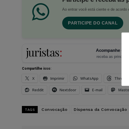
Ao entrar você está ciente e de acord
PARTICIPE DO CANAL
Acompanhe o Ju
receba as principais
Compartilhe isso:
X
Imprimir
WhatsApp
Thread
Reddit
Nextdoor
E-mail
Mast
Convocação
Dispensa da Convocação E
TAGS