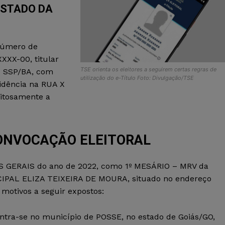
ESTADO DA
número de
XXX-00, titular
TSE orienta os eleitores a seguirem certas regras de
 – SSP/BA, com
utilização do e-Título Foto: Divulgação/TSE
sidência na RUA X
eitosamente a
ONVOCAÇÃO ELEITORAL
ES GERAIS do ano de 2022, como 1º MESÁRIO – MRV da
CIPAL ELIZA TEIXEIRA DE MOURA, situado no endereço
tivos a seguir expostos:
contra-se no município de POSSE, no estado de Goiás/GO,