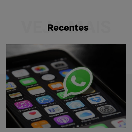
VEJA MAIS
Recentes