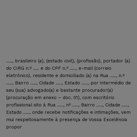
….., brasileiro (a), (estado civil), (profissão), portador (a)
do CIRG n.º ….. e do CPF n.º ….., e-mail (correio
eletrônico), residente e domiciliado (a) na Rua ….., n.º
….., Bairro ….., Cidade ….., Estado ….., por intermédio de
seu (sua) advogado(a) e bastante procurador(a)
(procuração em anexo – doc. 01), com escritório
profissional sito à Rua ….., nº ….., Bairro ….., Cidade …..,
Estado ….., onde recebe notificações e intimações, vem
mui respeitosamente à presença de Vossa Excelência
propor