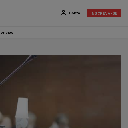
Conta
INSCREVA-SE
dências