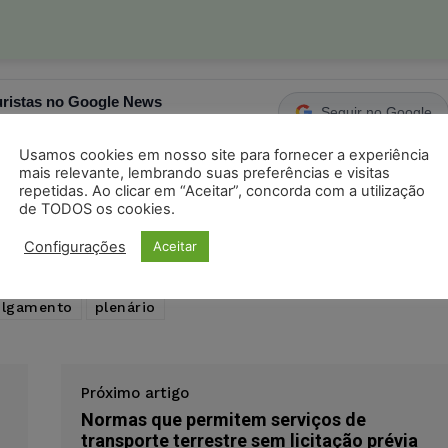
ristas no Google News
Seguir no Google
 notícias jurídicas do Brasil
Usamos cookies em nosso site para fornecer a experiência
mais relevante, lembrando suas preferências e visitas
repetidas. Ao clicar em “Aceitar”, concorda com a utilização
s
Facebook
Telegram
Pinterest
Tumblr
de TODOS os cookies.
odon
LinkedIn
Configurações
Aceitar
ulgamento
plenário
Próximo artigo
Normas que permitem serviços de
transporte terrestre sem licitação prévia