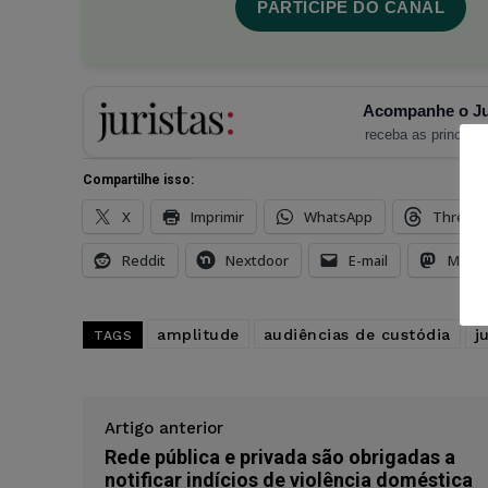
PARTICIPE DO CANAL
Acompanhe o Ju
receba as principais
Compartilhe isso:
X
Imprimir
WhatsApp
Thread
Reddit
Nextdoor
E-mail
Mast
amplitude
audiências de custódia
j
TAGS
Artigo anterior
Rede pública e privada são obrigadas a
notificar indícios de violência doméstica