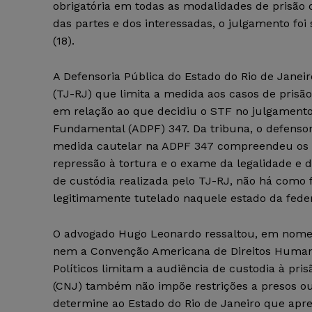
obrigatória em todas as modalidades de prisão 
das partes e dos interessadas, o julgamento fo
(18).
A Defensoria Pública do Estado do Rio de Janeir
(TJ-RJ) que limita a medida aos casos de prisã
em relação ao que decidiu o STF no julgament
Fundamental (ADPF) 347. Da tribuna, o defens
medida cautelar na ADPF 347 compreendeu os p
repressão à tortura e o exame da legalidade e 
de custódia realizada pelo TJ-RJ, não há como f
legitimamente tutelado naquele estado da feder
O advogado Hugo Leonardo ressaltou, em nome do
nem a Convenção Americana de Direitos Humanos
Políticos limitam a audiência de custodia à pri
(CNJ) também não impõe restrições a presos ou 
determine ao Estado do Rio de Janeiro que apres