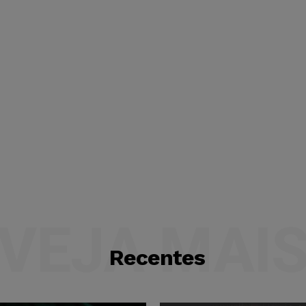
VEJA MAI
Recentes