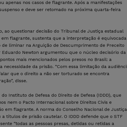
ou apenas nos casos de flagrante. Após a manifestações
i suspenso e deve ser retomado na próxima quarta-feira
o, ao questionar decisão do Tribunal de Justiça estadual
o em flagrante, sustenta que a interpretação é equivocada
o de liminar na Arguição de Descumprimento de Preceito
or Eduardo Newton argumentou que o núcleo decisório da
ontos mais mencionados pelos presos no Brasil: a
da necessidade da prisão. “Com essa limitação da audiênc
alar que o direito a não ser torturado se encontra
ação”, disse.
 Instituto de Defesa do Direito de Defesa (IDDD), que
 nem o Pacto Internacional sobre Direitos Civis e
são em flagrante. A norma do Conselho Nacional de Justiça
a títulos de prisão cautelar. O IDDD defende que o STF
ente “todas as pessoas presas, detidas ou retidas a