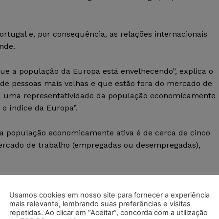
tugal e, por consequência, as relações internacionais
nde.
ue a população da Europa está envelhecendo”, explica o
de pessoas mais velhas e que estão fora do mercado de
 há uma representatividade da população economicamente
 o índice da Europa”.
 a população economicamente ativa é de cerca de cinco
mercado de trabalho (empregadas ou desempregadas),
a por brasileiros, e demais nacionalidades, é muito
Evidentemente, os dirigentes políticos e os dirigentes
Usamos cookies em nosso site para fornecer a experiência
mais relevante, lembrando suas preferências e visitas
repetidas. Ao clicar em “Aceitar”, concorda com a utilização