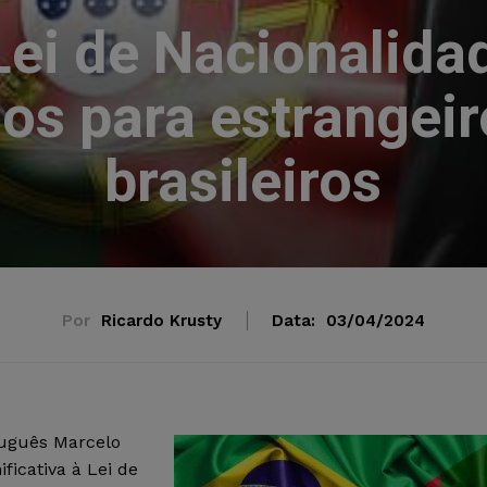
Lei de Nacionalida
ios para estrangeir
brasileiros
Por
Ricardo Krusty
Data:
03/04/2024
rtuguês Marcelo
icativa à Lei de