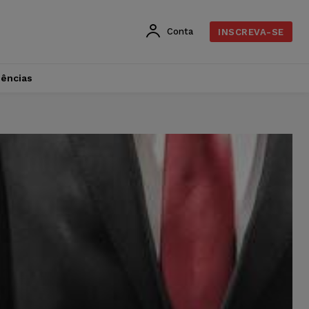
Conta
INSCREVA-SE
dências