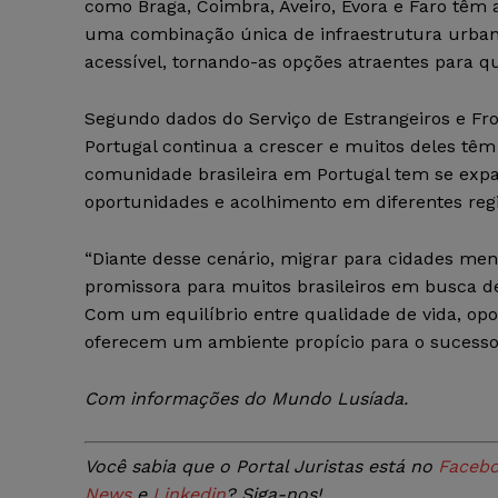
como Braga, Coimbra, Aveiro, Évora e Faro têm 
uma combinação única de infraestrutura urbana,
acessível, tornando-as opções atraentes para q
Segundo dados do Serviço de Estrangeiros e Fro
Portugal continua a crescer e muitos deles têm
comunidade brasileira em Portugal tem se exp
oportunidades e acolhimento em diferentes regi
“Diante desse cenário, migrar para cidades me
promissora para muitos brasileiros em busca de 
Com um equilíbrio entre qualidade de vida, opo
oferecem um ambiente propício para o sucesso e
Com informações do Mundo Lusíada.
Você sabia que o Portal Juristas está no
Faceb
News
e
Linkedin
? Siga-nos!