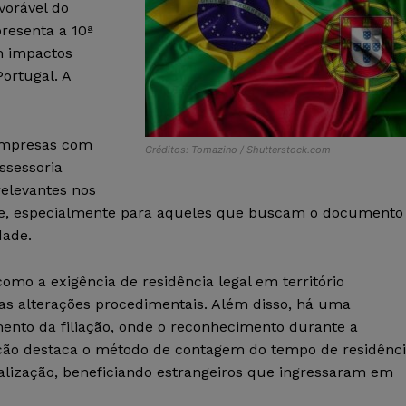
vorável do
resenta a 10ª
em impactos
Portugal. A
 empresas com
Créditos: Tomazino / Shutterstock.com
ssessoria
relevantes nos
ade, especialmente para aqueles que buscam o documento
dade.
como a exigência de residência legal em território
as alterações procedimentais. Além disso, há uma
ento da filiação, onde o reconhecimento durante a
ração destaca o método de contagem do tempo de residênc
ralização, beneficiando estrangeiros que ingressaram em