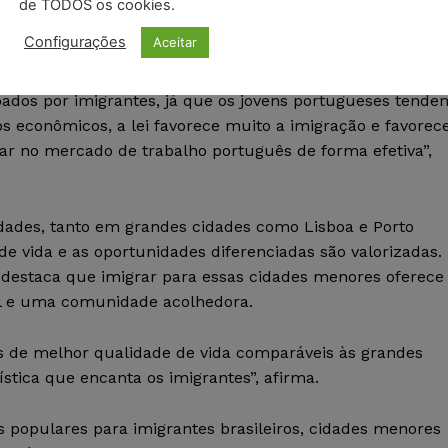
de TODOS os cookies.
e jovens altamente qualificados de Portugal para outros
Configurações
Aceitar
esocupadas. Ele destaca a importância da imigração para
Os postos menos qualificados, como motoristas,
pados por imigrantes, já que os jovens portugueses tende
os econômicos, a lei favorece muito a imigração e favorec
ar no mercado de trabalho português de forma efetiva”,
idades, tanto em grandes cidades como Lisboa e Porto
 vida e as oportunidades diferenciadas são valorizadas.
l, destaca que imigrar para essas cidades menores oferece
el e uma comunidade acolhedora.
s de melhor qualidade de vida comparáveis às grandes
ística que encanta os imigrantes”, afirma.
 populares para imigrantes brasileiros, cidades menores