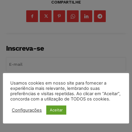
COMPARTILHE
Inscreva-se
INSCREVER
Usamos cookies em nosso site para fornecer a
experiência mais relevante, lembrando suas
preferências e visitas repetidas. Ao clicar em “Aceitar”,
Li e aceito a
Política de Privacidade
.
concorda com a utilização de TODOS os cookies.
Configurações
Aceitar