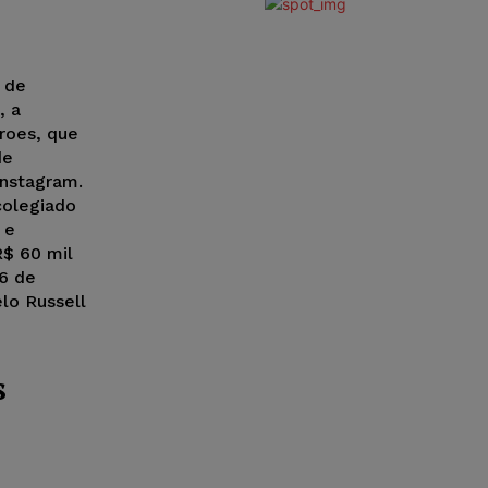
a de
, a
roes, que
de
Instagram.
colegiado
 e
R$ 60 mil
26 de
lo Russell
s