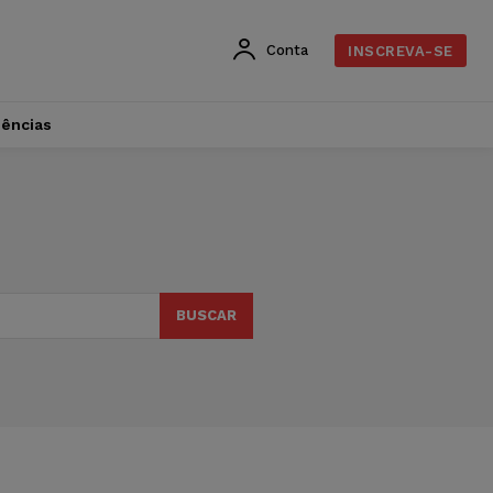
Conta
INSCREVA-SE
dências
BUSCAR