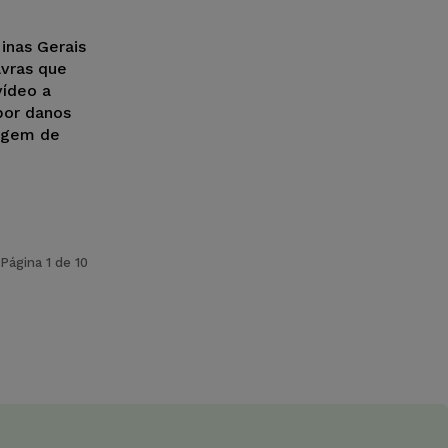
inas Gerais
vras que
vídeo a
por danos
magem de
Página 1 de 10