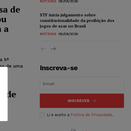
NOTÍCIAS
06/08/2026
sa de
STF inicia julgamento sobre
ou
constitucionalidade da proibição dos
 a
jogos de azar no Brasil
NOTÍCIAS
06/08/2026
a 5ª
usa de uma
Inscreva-se
o de
ta
INSCREVER
Li e aceito a
Política de Privacidade
.