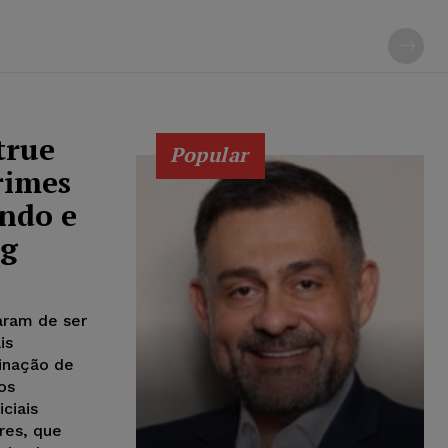
true
Popular
rimes
ndo e
ng
aram de ser
is
inação de
os
ciais
res, que