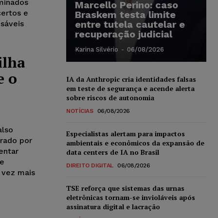
minados
Marcello Perino: caso
ertos e
Braskem testa limite
entre tutela cautelar e
nsáveis
recuperação judicial
Karina Silvério
-
06/08/2026
ilha
e o
IA da Anthropic cria identidades falsas
em teste de segurança e acende alerta
sobre riscos de autonomia
NOTÍCIAS
06/08/2026
also
Especialistas alertam para impactos
orado por
ambientais e econômicos da expansão de
entar
data centers de IA no Brasil
 e
DIREITO DIGITAL
06/08/2026
a vez mais
TSE reforça que sistemas das urnas
eletrônicas tornam-se invioláveis após
assinatura digital e lacração