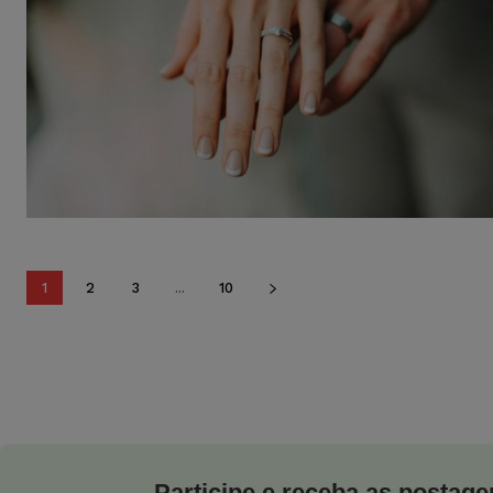
1
2
3
...
10
Participe e receba as postagen