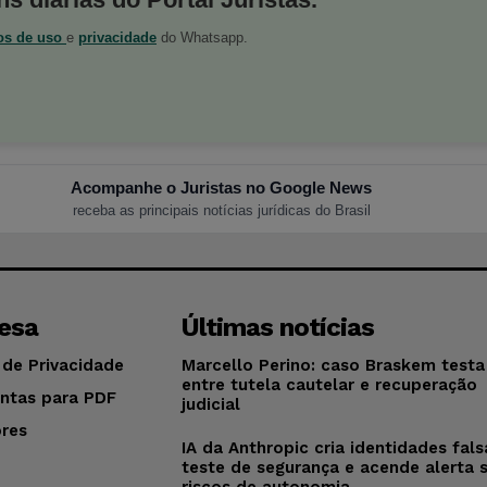
os de uso
e
privacidade
do Whatsapp.
Acompanhe o Juristas no Google News
receba as principais notícias jurídicas do Brasil
esa
Últimas notícias
 de Privacidade
Marcello Perino: caso Braskem testa 
entre tutela cautelar e recuperação
ntas para PDF
judicial
res
IA da Anthropic cria identidades fal
o
teste de segurança e acende alerta 
riscos de autonomia