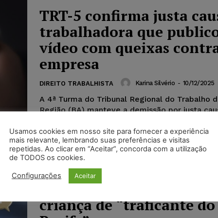
TRT-5 confirma justa cau
trabalhadora que public
vídeo com queixas contra
empresa
Karina Silvério
-
10/12/2025
DIREITO TRABALHISTA
A 4ª Turma do Tribunal Regional do Trabalho d
Região (BA) manteve a demissão por justa ca
auxiliar de cozinha dispensada...
Usamos cookies em nosso site para fornecer a experiência
mais relevante, lembrando suas preferências e visitas
repetidas. Ao clicar em “Aceitar”, concorda com a utilização
TJPE mantém condenaçã
de TODOS os cookies.
Leonardo Picon e aumen
Configurações
Aceitar
indenização por chamar
criança de “traficante do