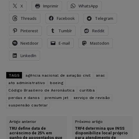
X
Imprimir
WhatsApp
Threads
Facebook
Telegram
Pinterest
Tumblr
Reddit
Nextdoor
E-mail
Mastodon
LinkedIn
TAGS
agência nacional de aviação civil
anac
ato administrativo
boeing
Código Brasileiro de Aeronáutica
curitiba
perdas e danos
premium jet
serviço de revisão
suspensão cautelar
Artigo anterior
Próximo artigo
TRU define data de
TRF4 determina que INSS
acréscimo de 25% em
disponibilize local próprio
ganho de aposentados que
para atendimento de