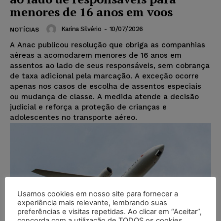
menores de 16 anos em voos
Karina Silvério
-
10/07/2026
NOTÍCIAS
A Anac publicou resolução que obriga as companhias
aéreas a acomodarem menores de 16 anos em
assentos ao lado de seus responsáveis, sem cobrança
de taxa adicional pela marcação. A exceção ocorre
apenas nos casos de escolha de assentos especiais
ou mudança de classe. A medida atende a decisão
judicial e reforça a proteção de crianças e
adolescentes no transporte aéreo.
Usamos cookies em nosso site para fornecer a
experiência mais relevante, lembrando suas
preferências e visitas repetidas. Ao clicar em “Aceitar”,
concorda com a utilização de TODOS os cookies.