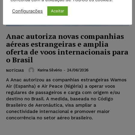
Configurações
Aceitar
Anac autoriza novas companhias
aéreas estrangeiras e amplia
oferta de voos internacionais para
o Brasil
Karina Silvério
-
24/06/2026
NOTÍCIAS
A Anac autorizou as companhias estrangeiras Wamos
Air (Espanha) e Air Peace (Nigéria) a operar voos
regulares de passageiros e carga com origem e/ou
destino no Brasil. A medida, baseada no Código
Brasileiro de Aeronáutica, visa ampliar a
conectividade internacional e promover maior
concorrência no setor aéreo brasileiro.