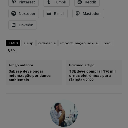
Pinterest
Tumblr
Reddit
Nextdoor
E-mail
Mastodon
LinkedIn
TAGS
alesp
cidadania
importunação sexual
psol
tjsp
Artigo anterior
Próximo artigo
Sabesp deve pagar
TSE deve comprar 176 mil
indenização por danos
urnas eletrônicas para
ambientais
Eleições 2022