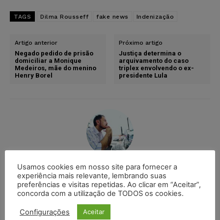
TAGS
Dilma Rousseff
fake news
Indenização
Artigo anterior
Próximo artigo
Negado pedido de prisão
Justiça determina o
domiciliar a Monique
arquivamento do caso
Medeiros, mãe do menino
triplex envolvendo o ex-
Henry Borel
presidente Lula
Usamos cookies em nosso site para fornecer a
Ricardo Krusty
experiência mais relevante, lembrando suas
preferências e visitas repetidas. Ao clicar em “Aceitar”,
Comunicador social com formação em jornalismo e
concorda com a utilização de TODOS os cookies.
radialismo, pós-graduado em cinema pela
Universidade Federal do Rio Grande do Norte (UFRN).
Configurações
Aceitar