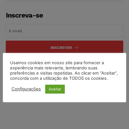
Inscreva-se
INSCREVER
Li e aceito a
Política de Privacidade
.
Usamos cookies em nosso site para fornecer a
experiência mais relevante, lembrando suas
preferências e visitas repetidas. Ao clicar em “Aceitar”,
concorda com a utilização de TODOS os cookies.
Configurações
Aceitar