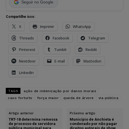
Seguir no Google
Compartilhe isso:
X
Imprimir
WhatsApp
Threads
Facebook
Telegram
Pinterest
Tumblr
Reddit
Nextdoor
E-mail
Mastodon
LinkedIn
TAGS
ação de indenização por danos morais
caso fortuito
força maior
queda de árvore
via pública
Artigo anterior
Próximo artigo
TRT-18 determina remessa
Município de Anchieta é
de processo de servidora
condenado por não pagar
pública municipal para
direitos autorais de show