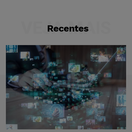
VEJA MAIS
Recentes